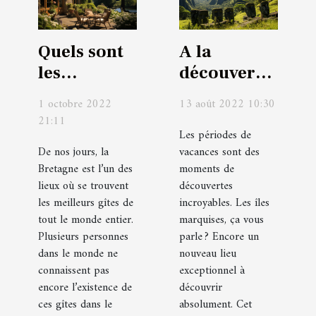
Quels sont
A la
les
découverte
meilleurs
des îles
1 octobre 2022
13 août 2022 10:30
gîtes en
marquises
21:11
Bretagne ?
Les périodes de
De nos jours, la
vacances sont des
Bretagne est l’un des
moments de
lieux où se trouvent
découvertes
les meilleurs gîtes de
incroyables. Les îles
tout le monde entier.
marquises, ça vous
Plusieurs personnes
parle ? Encore un
dans le monde ne
nouveau lieu
connaissent pas
exceptionnel à
encore l’existence de
découvrir
ces gîtes dans le
absolument. Cet