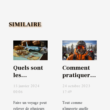
SIMILAIRE
Quels sont
Comment
les
pratiquer
principaux
du ski,
15 janvier 2024
24 octobre 2023
avantages
même en
00:06
17:49
liés au fait
étant
Faire un voyage peut
Tout comme
de
débutant ?
relever de plusieurs
n’importe quelle