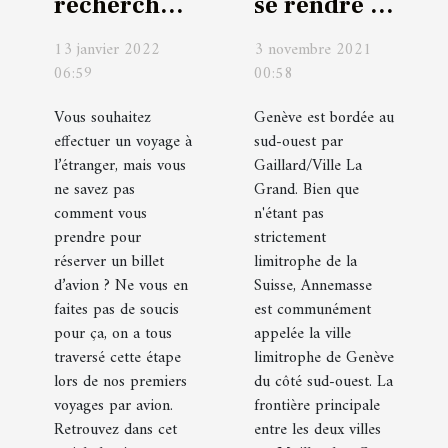
rechercher
se rendre à
un billet
Annemasse
13 janvier 2022
3 novembre 2021
d’avion
?
06:59
00:58
Vous souhaitez
Genève est bordée au
effectuer un voyage à
sud-ouest par
l’étranger, mais vous
Gaillard/Ville La
ne savez pas
Grand. Bien que
comment vous
n'étant pas
prendre pour
strictement
réserver un billet
limitrophe de la
d’avion ? Ne vous en
Suisse, Annemasse
faites pas de soucis
est communément
pour ça, on a tous
appelée la ville
traversé cette étape
limitrophe de Genève
lors de nos premiers
du côté sud-ouest. La
voyages par avion.
frontière principale
Retrouvez dans cet
entre les deux villes