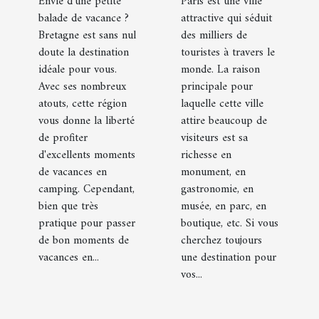
camping à
Ville
Envie d'une petite
Paris est une ville
balade de vacance ?
attractive qui séduit
Bretagne
lumière de
Bretagne est sans nul
des milliers de
la France
doute la destination
touristes à travers le
idéale pour vous.
monde. La raison
Avec ses nombreux
principale pour
atouts, cette région
laquelle cette ville
vous donne la liberté
attire beaucoup de
de profiter
visiteurs est sa
d'excellents moments
richesse en
de vacances en
monument, en
camping. Cependant,
gastronomie, en
bien que très
musée, en parc, en
pratique pour passer
boutique, etc. Si vous
de bon moments de
cherchez toujours
vacances en...
une destination pour
vos...