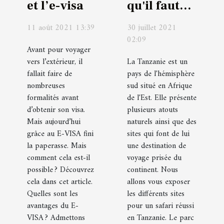
et l’e-visa
qu'il faut
savoir sur
11 août 2021 13:39
30 juillet 2021
les sites
02:09
pour un
Avant pour voyager
vers l’extérieur, il
La Tanzanie est un
safari en
fallait faire de
pays de l'hémisphère
Tanzanie
nombreuses
sud situé en Afrique
formalités avant
de l'Est. Elle présente
d’obtenir son visa.
plusieurs atouts
Mais aujourd’hui
naturels ainsi que des
grâce au E-VISA fini
sites qui font de lui
la paperasse. Mais
une destination de
comment cela est-il
voyage prisée du
possible ? Découvrez
continent. Nous
cela dans cet article.
allons vous exposer
Quelles sont les
les différents sites
avantages du E-
pour un safari réussi
VISA ? Admettons
en Tanzanie. Le parc