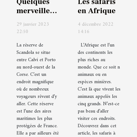
Quelques
Les safaris
merveilles à
en Afrique
découvrir
29 janvier 2023
4 décembre 2022
en Mer à la
22:50
14:16
réserve
La réserve de
L’Afrique est l’un
naturelle
Scandola se situe
des continents les
de
entre Calvi et Porto
plus riches au
Scandola
au nord-ouest de la
monde. Que ce soit n
Corse. C’est un
animaux ou en
endroit magnifique
espèces minières.
où de nombreux
C’est là que vivent les
voyageurs rêvent d’y
animaux appelés les
aller. Cette réserve
cinq grands. N’est-ce
est l’une des aires
pas beau d’aller
maritimes les plus
visiter ces endroits.
protégées de France.
Découvrez dans cet
Elle a par ailleurs été
article, les safaris à