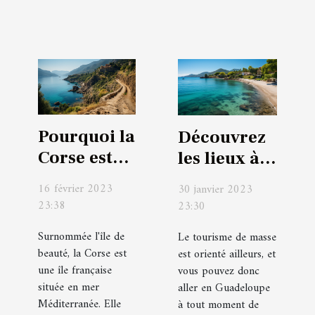
Pourquoi la
Découvrez
Corse est-
les lieux à
elle une
visiter en
16 février 2023
30 janvier 2023
bonne
Guadeloupe
23:38
23:30
destination
Surnommée l'île de
Le tourisme de masse
pour un
beauté, la Corse est
est orienté ailleurs, et
voyage ?
une île française
vous pouvez donc
située en mer
aller en Guadeloupe
Méditerranée. Elle
à tout moment de