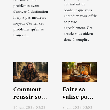
rencontrez des
cet instant de
problèmes avant
bonheur que vous
d’arriver à destination.
entendiez vous offrir
Il n’y a pas meilleurs
se passe
moyens d’éviter ces
agréablement. Cet
problèmes qu’en se
article vous aidera
trouvant...
donc à remplir...
Comment
Faire sa
réussir son
valise pour
voyage en
un voyage
26 juin 2023 03:22
8 juin 2023 03:02