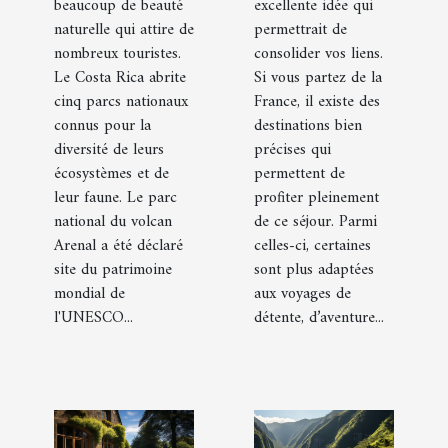
beaucoup de beauté
excellente idée qui
au Costa
France ?
naturelle qui attire de
permettrait de
Rica
nombreux touristes.
consolider vos liens.
Le Costa Rica abrite
Si vous partez de la
cinq parcs nationaux
France, il existe des
connus pour la
destinations bien
diversité de leurs
précises qui
écosystèmes et de
permettent de
leur faune. Le parc
profiter pleinement
national du volcan
de ce séjour. Parmi
Arenal a été déclaré
celles-ci, certaines
site du patrimoine
sont plus adaptées
mondial de
aux voyages de
l'UNESCO...
détente, d’aventure...