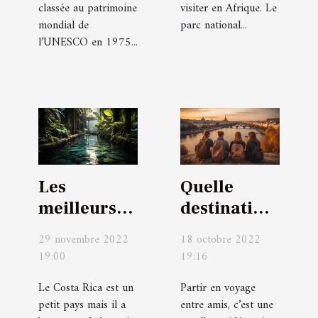
classée au patrimoine
visiter en Afrique. Le
mondial de
parc national...
l’UNESCO en 1975...
Les
Quelle
meilleurs
destination
endroits
choisir
29 novembre 2022
18 octobre 2022
visités par
pour un
19:00
19:16
beaucoup
voyage
Le Costa Rica est un
Partir en voyage
de
entre amis
petit pays mais il a
entre amis, c’est une
personnes
depuis la