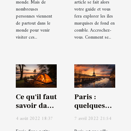
monde. Mais de
article se fait alors
nombreuses
votre guide et vous
personnes viennent
fera explorer les îles
de partout dans le
marquises de fond en
monde pour venir
comble. Accrochez-
visiter ces...
vous. Comment se...
Ce qu'il faut
Paris :
savoir dans
quelques
le choix
raisons de
4 août 2022 18:37
7 avril 2022 21:54
d'un
visiter la