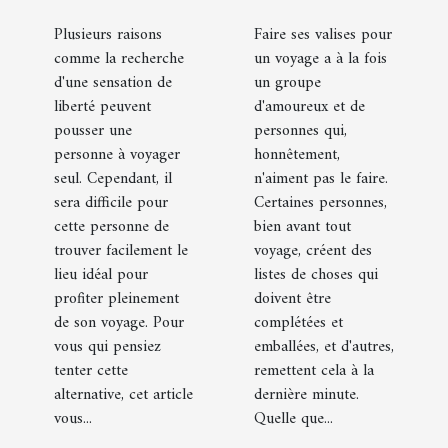
solo ?
d'affaires :
que faut-il
Plusieurs raisons
Faire ses valises pour
comme la recherche
un voyage a à la fois
emporter
d'une sensation de
un groupe
avec soi ?
liberté peuvent
d'amoureux et de
pousser une
personnes qui,
personne à voyager
honnêtement,
seul. Cependant, il
n'aiment pas le faire.
sera difficile pour
Certaines personnes,
cette personne de
bien avant tout
trouver facilement le
voyage, créent des
lieu idéal pour
listes de choses qui
profiter pleinement
doivent être
de son voyage. Pour
complétées et
vous qui pensiez
emballées, et d'autres,
tenter cette
remettent cela à la
alternative, cet article
dernière minute.
vous...
Quelle que...