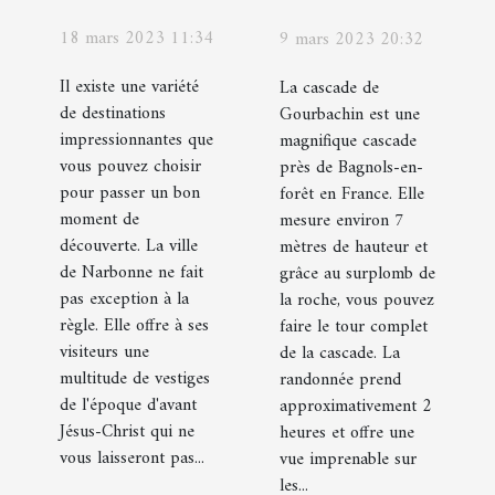
visiter à
: Pourquoi
18 mars 2023 11:34
9 mars 2023 20:32
Narbonne
visiter la
Il existe une variété
cascade de
La cascade de
de destinations
Gourbachin est une
Gourbachin
impressionnantes que
magnifique cascade
?
vous pouvez choisir
près de Bagnols-en-
pour passer un bon
forêt en France. Elle
moment de
mesure environ 7
découverte. La ville
mètres de hauteur et
de Narbonne ne fait
grâce au surplomb de
pas exception à la
la roche, vous pouvez
règle. Elle offre à ses
faire le tour complet
visiteurs une
de la cascade. La
multitude de vestiges
randonnée prend
de l'époque d'avant
approximativement 2
Jésus-Christ qui ne
heures et offre une
vous laisseront pas...
vue imprenable sur
les...