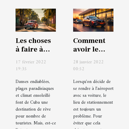
Les choses
Comment
à faire à
avoir le
Cuba
meilleur
17 février 2022
28 janvier 2022
parking pas
19:35
00:52
cher à
Danses endiablées,
Lorsqu'on décide de
l'aéroport ?
plages paradisiaques
se rendre à l'aéroport
et climat ensoleillé
avec sa voiture, le
font de Cuba une
lieu de stationnement
destination de rêve
est toujours un
pour nombre de
problème. Pour
touristes. Mais, est-ce
éviter que cela