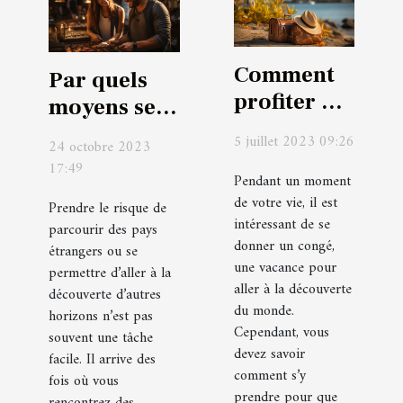
Comment
Par quels
profiter au
moyens se
mieux de
procurer
5 juillet 2023 09:26
24 octobre 2023
son séjour
d’un guide
17:49
touristique
Pendant un moment
touristique ?
de votre vie, il est
?
Prendre le risque de
intéressant de se
parcourir des pays
donner un congé,
étrangers ou se
une vacance pour
permettre d’aller à la
aller à la découverte
découverte d’autres
du monde.
horizons n’est pas
Cependant, vous
souvent une tâche
devez savoir
facile. Il arrive des
comment s’y
fois où vous
prendre pour que