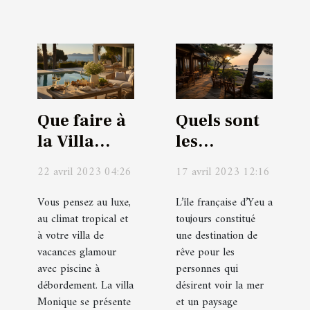
Que faire à
Quels sont
la Villa
les
Monique de
meilleurs
22 avril 2023 04:26
17 avril 2023 12:16
PACA lors
hôtels
de votre
disponibles
Vous pensez au luxe,
L’île française d’Yeu a
au climat tropical et
toujours constitué
séjour ?
sur l’île
à votre villa de
une destination de
d’Yeu ?
vacances glamour
rêve pour les
avec piscine à
personnes qui
débordement. La villa
désirent voir la mer
Monique se présente
et un paysage